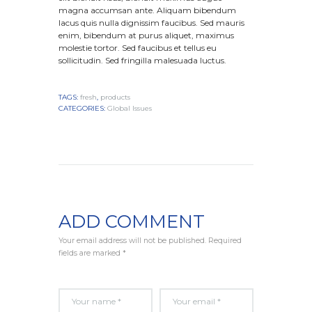
magna accumsan ante. Aliquam bibendum
lacus quis nulla dignissim faucibus. Sed mauris
enim, bibendum at purus aliquet, maximus
molestie tortor. Sed faucibus et tellus eu
sollicitudin. Sed fringilla malesuada luctus.
TAGS:
fresh
,
products
CATEGORIES:
Global Issues
ADD COMMENT
Your email address will not be published. Required
fields are marked *