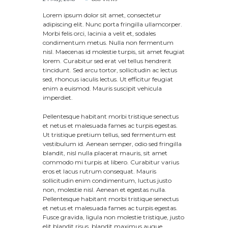
Lorem ipsum dolor sit amet, consectetur
adipiscing elit. Nunc porta fringilla ullamcorper.
Morbi felis orci, lacinia a velit et, sodales
condimentum metus. Nulla non fermentum
nisl. Maecenas id molestie turpis, sit amet feugiat
lorem. Curabitur sed erat vel tellus hendrerit
tincidunt. Sed arcu tortor, sollicitudin ac lectus
sed, rhoncus iaculis lectus. Ut efficitur feugiat
enim a euismod. Mauris suscipit vehicula
imperdiet.
Pellentesque habitant morbi tristique senectus
et netus et malesuada fames ac turpis egestas.
Ut tristique pretium tellus, sed fermentum est
vestibulum id. Aenean semper, odio sed fringilla
blandit, nisl nulla placerat mauris, sit amet
commodo mi turpis at libero. Curabitur varius
eros et lacus rutrum consequat. Mauris
sollicitudin enim condimentum, luctus justo
non, molestie nisl. Aenean et egestas nulla.
Pellentesque habitant morbi tristique senectus
et netus et malesuada fames ac turpis egestas.
Fusce gravida, ligula non molestie tristique, justo
elit blandit risus, blandit maximus augue